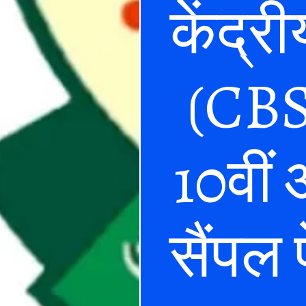
केंद्री
(CBSE
10वीं 
सैंपल 