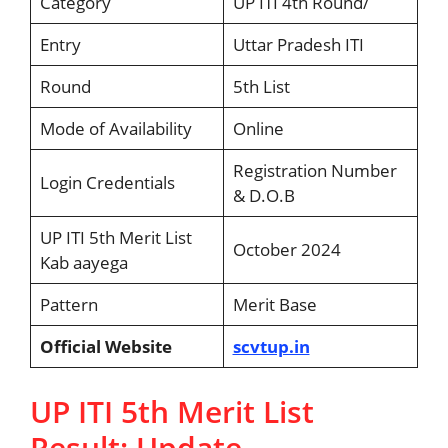
Category
UP ITI 4th Round/
Entry
Uttar Pradesh ITI
Round
5th List
Mode of Availability
Online
Registration Number
Login Credentials
& D.O.B
UP ITI 5th Merit List
October 2024
Kab aayega
Pattern
Merit Base
Official Website
scvtup.in
UP ITI 5th Merit List
Result: Update